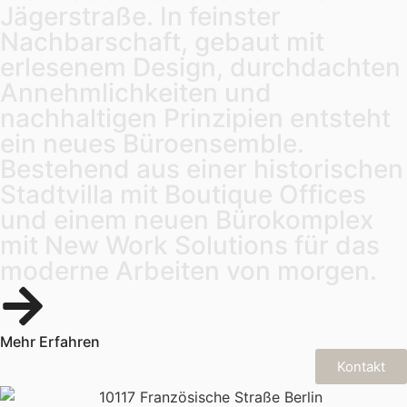
Jägerstraße.
In
feinster
Nachbarschaft,
gebaut
mit
erlesenem
Design,
durchdachten
Annehmlichkeiten
und
nachhaltigen
Prinzipien
entsteht
ein
neues
Büroensemble.
Bestehend
aus
einer
historischen
Stadtvilla
mit
Boutique
Offices
und
einem
neuen
Bürokomplex
mit
New
Work
Solutions
für
das
moderne
Arbeiten
von
morgen.
Mehr Erfahren
Kontakt