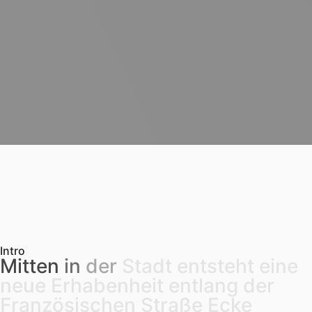
Intro
Mitten
in
der
Stadt
entsteht
eine
neue
Erhabenheit
entlang
der
Französischen
Straße
Ecke